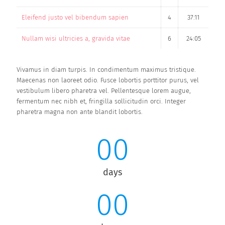
Eleifend justo vel bibendum sapien
4
37:11
Nullam wisi ultricies a, gravida vitae
6
24:05
Vivamus in diam turpis. In condimentum maximus tristique.
Maecenas non laoreet odio. Fusce lobortis porttitor purus, vel
vestibulum libero pharetra vel. Pellentesque lorem augue,
fermentum nec nibh et, fringilla sollicitudin orci. Integer
pharetra magna non ante blandit lobortis.
00
days
00