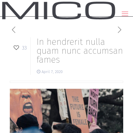
In hendrerit nulla
33
quam nunc accumsan
fames
April 7, 2020