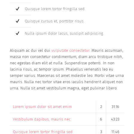
Quisque lorem tortor fringilla sed.
Quisque cursus et, porttitor risus.
Nulla ipsum dolor lacus, suscipit adipiscing.
Aliquam ac dui vel dui
vulputate consectetur
. Mauris accumsan,
massa non consectetur condimentum, diam arcu tristique nibh,
nec egestas diam elit at nulla. Suspendisse potenti. In non
lacinia risus, ac tempor ipsum. Phasellus venenatis leo eu
semper varius. Maecenas sit amet molestie leo. Morbi vitae urna
mauris. Nulla nec tortor vitae eros iaculis hendrerit aliquet non
urna. Nulla sit amet vestibulum magna, eget pulvinar libero.
Lorem ipsum dolor sit amet enim
2
31:16
Vestibulum dapibus, mauris nec
6
43:23
Quisque lorem tortor fringilla sed
3
11:46