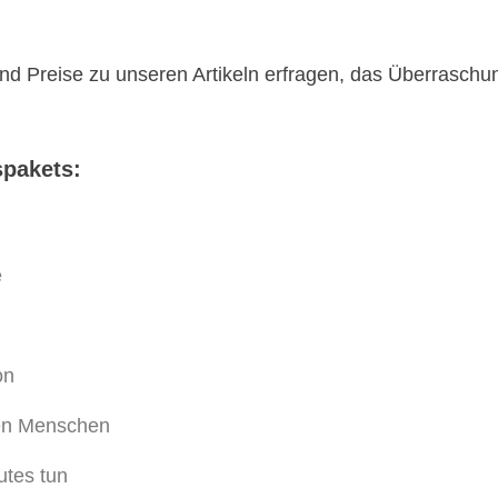
nd Preise zu unseren Artikeln erfragen, das Überraschu
pakets:
e
on
en Menschen
utes tun