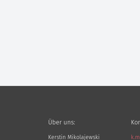
Über uns:
Kon
Kerstin Mikolajewski
k.